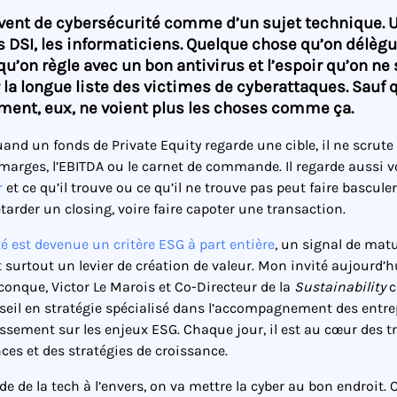
vent de cybersécurité comme d’un sujet technique. U
es DSI, les informaticiens. Quelque chose qu’on délègu
qu’on règle avec un bon antivirus et l’espoir qu’on ne 
 la longue liste des victimes de cyberattaques. Sauf 
ment, eux, ne voient plus les choses comme ça.
and un fonds de Private Equity regarde une cible, il ne scrute
marges, l’EBITDA ou le carnet de commande. Il regarde aussi 
r
et ce qu’il trouve ou ce qu’il ne trouve pas peut faire bascule
etarder un closing, voire faire capoter une transaction.
té est devenue un critère ESG à part entière
, un signal de matu
surtout un levier de création de valeur. Mon invité aujourd’hu
onque, Victor Le Marois et Co-Directeur de la
Sustainability
c
seil en stratégie spécialisé dans l’accompagnement des entre
issement sur les enjeux ESG. Chaque jour, il est au cœur des t
ces et des stratégies de croissance.
e de la tech à l’envers, on va mettre la cyber au bon endroit. 