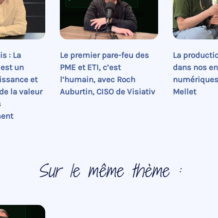
s : La
Le premier pare-feu des
La producti
 est un
PME et ETI, c’est
dans nos e
issance et
l’humain, avec Roch
numériques
de la valeur
Auburtin, CISO de Visiativ
Mellet
s
ment
Sur le même thème :