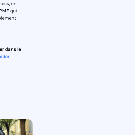
ness, en
 PME qui
mplement
er dans le
ider.