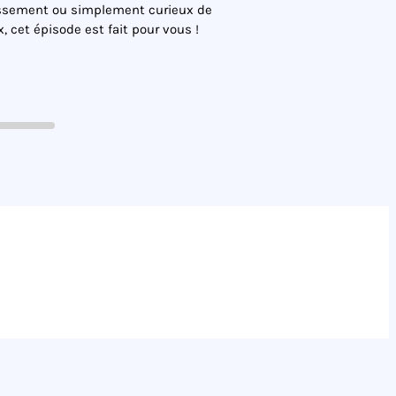
tissement ou simplement curieux de
cet épisode est fait pour vous !
Victor Le Marois : La cybersécurité est un facteur de croissance et de protection de la valeur pour les fonds d'investissement
0
/
00:23:22