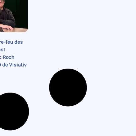
re-feu des
est
c Roch
 de Visiativ