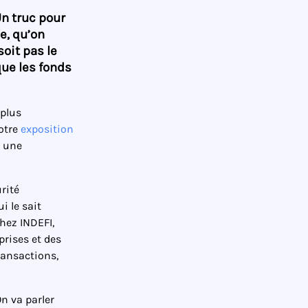
n truc pour
e, qu’on
soit pas le
que les fonds
 plus
votre
exposition
r une
rité
i le sait
hez INDEFI,
prises et des
ransactions,
On va parler