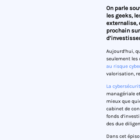
On parle sou
les geeks, l
externalise, 
prochain sur
d’investisse
Aujourd’hui, qu
seulement les 
au risque cybe
valorisation, r
La cybersécuri
managériale et 
mieux que quic
cabinet de con
fonds d’invest
des due diligen
Dans cet épisod